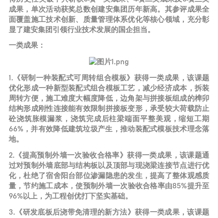
成果，单次活动获奖总数创建安集团历年新高。其参评成果全
面覆盖施工技术创新、质量管理体系优化等核心领域，充分彰
显了建安集团引领行业技术发展的国企担当。
一类成果：
1.《研制一种装配式可周转组合模板》获得一类成果，该课题
优化形成一种新型装配式组合模板工艺，减少经济成本，拆装
周转方便，施工难度大幅度降低，边角架与拼接板组成的榫卯
结构形成刚性连接能有效限制拼接板变形，承受较大荷载防止
砼浇筑胀模漏浆，浇筑完成后柱梁端面平整美观，缩短工期
66%，并有效降低建筑垃圾产生，推动装配式模板技术理念落
地。
2.《提高预制外墙一次验收合格率》获得一类成果，该课题通
过对预制外墙底部与结构板以及顶部与现浇梁连接节点进行优
化，杜绝了宿舍阳台部位渗漏隐患的发生，提高了整体观感质
量，节约施工成本，使预制外墙一次验收合格率由85%提升至
96%以上，为工程创优打下坚实基础。
3.《研发底板后浇带免清理的新方法》获得一类成果，该课题