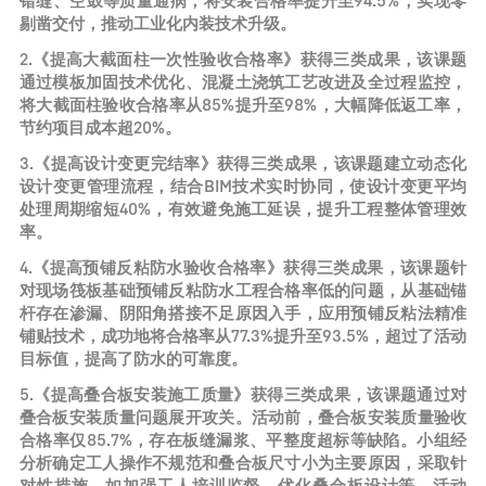
错缝、空鼓等质量通病，将安装合格率提升至94.5%，实现零
剔凿交付，推动工业化内装技术升级。
2.《提高大截面柱一次性验收合格率》获得三类成果，该课题
通过模板加固技术优化、混凝土浇筑工艺改进及全过程监控，
将大截面柱验收合格率从85%提升至98%，大幅降低返工率，
节约项目成本超20%。
3.《提高设计变更完结率》获得三类成果，该课题建立动态化
设计变更管理流程，结合BIM技术实时协同，使设计变更平均
处理周期缩短40%，有效避免施工延误，提升工程整体管理效
率。
4.《提高预铺反粘防水验收合格率》获得三类成果，该课题针
对现场筏板基础预铺反粘防水工程合格率低的问题，从基础锚
杆存在渗漏、阴阳角搭接不足原因入手，应用预铺反粘法精准
铺贴技术，成功地将合格率从77.3%提升至93.5%，超过了活动
目标值，提高了防水的可靠度。
5.《提高叠合板安装施工质量》获得三类成果，该课题通过对
叠合板安装质量问题展开攻关。活动前，叠合板安装质量验收
合格率仅85.7%，存在板缝漏浆、平整度超标等缺陷。小组经
分析确定工人操作不规范和叠合板尺寸小为主要原因，采取针