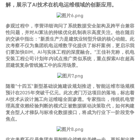
解，展示了AI技术在机电运维领域的创新应用。
参观过程中，李营详细询问了系统数据安全架构及跨平台兼容
性问题，并对AI算法的持续优化机制表示高度关注。他在随后
的交谈中指出："新质生产力是建筑业转型升级的核心动能。此
次考察不仅为集团机电运维数字化提供了标杆案例，更启示我
们要加快BIM、AI与实体工程的深度融合。"王佳补充称，机电
安装工程公司计划年内试点推广类似系统，重点探索AI在超高
层建筑复杂管线施工中的应用场景。
随着"十四五"新型基础设施建设规划推进，智能运维市场规模
预计在2025年突破千亿元。此次虎门万达项目的落地，标志着
AI技术从设计施工向运维端全面渗透。专家指出，传统机电管
理高度依赖经验判断的模式正被数据驱动决策取代，如何构建
复合型人才梯队与标准化数据接口，将成为行业下一阶段竞争
焦点。
此次考察不仅是集团布局智能化战略的关键一步，更折射出建