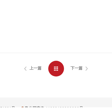
上一篇
下一篇
054994号
粤公网安备 44030602008000号