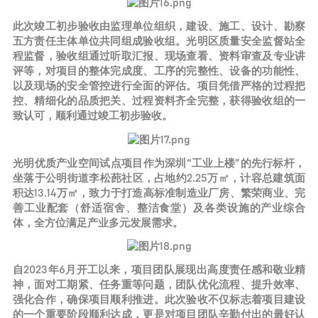
此次竣工初步验收由监理单位组织，建设、施工、设计、勘察
五方责任主体单位共同组成验收组。光明区质量安全监督站全
程监督，验收组通过听取汇报、现场查看、资料审查及专业讲
评等，对项目的整体完成度、工序的完整性、设备的功能性、
以及现场的安全管控进行全面的评估。项目凭借严格的过程把
控、精细化的品质把关、过程资料齐全完整，获得验收组的一
致认可，顺利通过竣工初步验收。
光明优质产业空间试点项目作为深圳“工业上楼”的先行标杆，
坐落于公明街道李松蓢社区，占地约2.25万㎡，计容总建筑面
积达13.14万㎡，致力于打造高标准制造业厂房、繁荣商业、完
善工业配套（舒适宿舍、整洁食堂）及各类设施的产业综合
体，全方位满足产业多元发展需求。
自2023年6月开工以来，项目团队展现出高度责任感和敬业精
神，面对工期紧、任务重等问题，团队优化流程、提升效率、
强化合作，确保项目顺利推进。此次验收不仅标志着项目建设
的一个重要阶段顺利达成，更是对项目团队辛勤付出的最好认