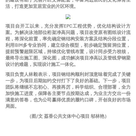
的建设有助于完善片区文体配套，丰富周边居民的文化体育生
活，打造更加宜居宜业的片区环境。
项目自开工以来，充分发挥EPC工程优势，优化结构设计方
案。为解决泳池部位桁架净高问题，项目改变原有图纸设计流
程，将深化前置，率先确定钢结构安装方案及结构分段位置，
利用BIM多专业协同，建立综合模型，初步确定预留洞位置，
提前预警超限区域，持续优化管线布置，设计同步受力校核，
最终导出施工图、深化图，成功解决项目净高以及管线穿钢梁
设计的难题，实现设计施工一体化。
项目负责人林毅表示，项目钢结构顺利封顶意味着完成了关键
一步，为项目后期如约交付打下了良好的基础。下一步，项目
团队将继续不忘初心、再接再厉，科学组织、合理部署，全力
加快施工进度，保障各主要节点按期达成，为业主方交出一份
满意的答卷，也为公司赢得优质的履约口碑，开创良好的市场
局面。
（图/文 荔香公共文体中心项目 邬林艳）