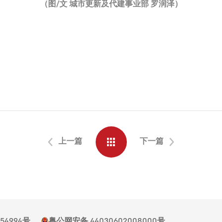
（图/文 城市更新及代建事业部 罗润泽）
上一篇
下一篇
054994号
粤公网安备 44030602008000号