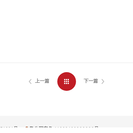
上一篇
下一篇
054994号
粤公网安备 44030602008000号