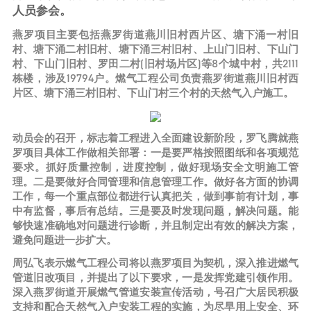
人员参会。
燕罗项目主要包括燕罗街道燕川旧村西片区、塘下涌一村旧
村、塘下涌二村旧村、塘下涌三村旧村、上山门旧村、下山门
村、下山门旧村、罗田二村(旧村场片区)等8个城中村，共2111
栋楼，涉及19794户。燃气工程公司负责燕罗街道燕川旧村西
片区、塘下涌三村旧村、下山门村三个村的天然气入户施工。
动员会的召开，标志着工程进入全面建设新阶段，罗飞腾就燕
罗项目具体工作做相关部署：一是要严格按照图纸和各项规范
要求。抓好质量控制，进度控制，做好现场安全文明施工管
理。二是要做好合同管理和信息管理工作。做好各方面的协调
工作，每一个重点部位都进行认真把关，做到事前有计划，事
中有监督，事后有总结。三是要及时发现问题，解决问题。能
够快速准确地对问题进行诊断，并且制定出有效的解决方案，
避免问题进一步扩大。
周弘飞表示燃气工程公司将以燕罗项目为契机，深入推进燃气
管道旧改项目，并提出了以下要求，一是发挥党建引领作用。
深入燕罗街道开展燃气管道安装宣传活动，号召广大居民积极
支持和配合天然气入户安装工程的实施，为尽早用上安全、环