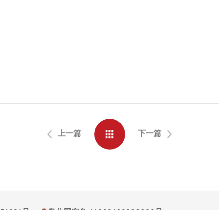
上一篇
下一篇
054994号
粤公网安备 44030602008000号