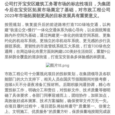
公司打开宝安区建筑工务署市场的标志性项目，为集团
今后在宝安区拓展市场奠定了基础，对市政工程公司
2023年市场拓展朝更高的目标发展具有重要意义。
按照规划，恢复提升后的前进路将打造TOD绿地交通，以构
建“轨道公交+慢行”一体化交通体系为核心导向，以全面统筹道
路内外空间为基础，通过构建更一体化的街道空间系统、更集
约化的机动车系统、更独立的非机动车系统、更无感的步行及
接驳系统、更韧性的市政管线系统五大系统，打造TOD绿色交
通网；在周边绿化布景方面则构建LOD美好生活街区，重塑9公
里林荫全覆盖的清凉街道，打造宝安首条多体验感的林荫道。
市政工程公司十分重视此项目的投标策划，在集团领导及各职
能部门的大力支持下，相关人员在国庆节假期期间对接考察，
连续6天不分昼夜准备汇报材料。后期积极沟通协调，精心布
置投标工作，明确分工和责任，对投标文件、技术质量等都明
确了具体要求，各部门同事迎难而上，团结协作，加班加点，
高效做好成本测算、技术方案编制，确保资审文件万无一失。
在项目履约过程中，项目团队将始终遵守“质量第一、信誉之
上、文明施工、优质服务”的质量方针，保质保量地按期完成该