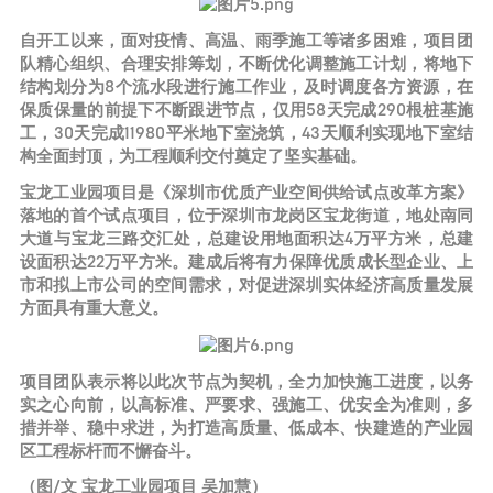
自开工以来，面对疫情、高温、雨季施工等诸多困难，项目团
队精心组织、合理安排筹划，不断优化调整施工计划，将地下
结构划分为8个流水段进行施工作业，及时调度各方资源，在
保质保量的前提下不断跟进节点，仅用58天完成290根桩基施
工，30天完成11980平米地下室浇筑，43天顺利实现地下室结
构全面封顶，为工程顺利交付奠定了坚实基础。
宝龙工业园项目是《深圳市优质产业空间供给试点改革方案》
落地的首个试点项目，位于深圳市龙岗区宝龙街道，地处南同
大道与宝龙三路交汇处，总建设用地面积达4万平方米，总建
设面积达22万平方米。建成后将有力保障优质成长型企业、上
市和拟上市公司的空间需求，对促进深圳实体经济高质量发展
方面具有重大意义。
项目团队表示将以此次节点为契机，全力加快施工进度，以务
实之心向前，以高标准、严要求、强施工、优安全为准则，多
措并举、稳中求进，为打造高质量、低成本、快建造的产业园
区工程标杆而不懈奋斗。
（图/文 宝龙工业园项目 吴加慧）