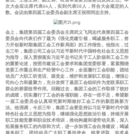
委员、工会主席、副主席、经费审查委员会委员及其主任。本
次大会应出席代表64人，实到代表58人，符合大会规定的人
数。会议由第四届工会委员会副主席王祝明同志主持。
会上，集团第四届工会委员会主席武义飞同志代表第四届工会
委员会向代表们作了题为《强化党建引领，竭诚服务职工，努
力开创新时期集团工会工作新局面》的工作报告。他指出，过
去三年，集团公司工会以习近平新时代中国特色社会主义思想
为指导，深入贯彻落实习近平总书记关于工人阶级和工会工作
的重要论述，按照市建设工会要求和集团党委部署，紧紧围绕
党委工作重点和生产经营中心工作，全面履行工会职能，团结
动员广大职工听党话、跟党走，维护和发展职工权益，增强公
司向心力和凝聚力，充分发挥了基层工会组织作为党联系职工
群众的桥梁纽带作用。回顾过去，集团工会的工作取得了较好
的成绩，切实履行了工会的各项职能，存在一些不足，希望新
一届工会委员会认真研究新时期做好工会工作的新思路新方
法。他强调，今后三年，集团工会要坚持以习近平新时代中国
特色社会主义思想为指导，继续强化思想政治引领，持续开展
职工技能竞赛和职业技术培训，推动构建和谐劳动关系，深入
拓展服务职工的内容和方式，进一步加强工会自身建设，竭诚
服务职工，团结动员广大职工勇担使命、锐意进取、追求卓