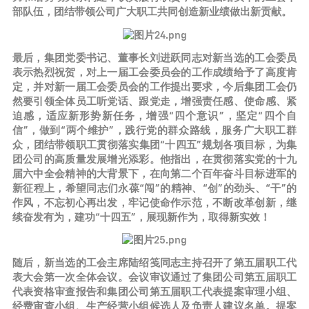
部队伍，团结带领公司广大职工共同创造新业绩做出新贡献。
最后，集团党委书记、董事长刘进跃同志对新当选的工会委员
表示热烈祝贺，对上一届工会委员会的工作成绩给予了高度肯
定，并对新一届工会委员会的工作提出要求，今后集团工会仍
然要引领全体员工听党话、跟党走，增强责任感、使命感、紧
迫感，适应新形势新任务，增强“四个意识”，坚定“四个自
信”，做到“两个维护”，践行党的群众路线，服务广大职工群
众，团结带领职工贯彻落实集团“十四五”规划各项目标，为集
团公司的高质量发展增光添彩。他指出，在贯彻落实党的十九
届六中全会精神的大背景下，在向第二个百年奋斗目标进军的
新征程上，希望同志们永葆“闯”的精神、“创”的劲头、“干”的
作风，不忘初心再出发，牢记使命作示范，不断改革创新，继
续奋发有为，建功“十四五”，展现新作为，取得新实效！
随后，新当选的工会主席陆绍笺同志主持召开了第五届职工代
表大会第一次全体会议。会议审议通过了集团公司第五届职工
代表资格审查报告和集团公司第五届职工代表提案审理小组、
经费审查小组、生产经营小组候选人及负责人建议名单。提案