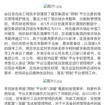
会议首先由工程技术部通报了建安集团在“两制”平台注册的项
目管理维护情况，重点介绍了项目综合考勤率、分账制管理现
状。李四林老师指出，在5月20日住建局首次通报的数据中，
建安集团的项目综合考勤率仅为55%，经住建局市场处专项工
作辅导、组织标杆项目观摩学习后，目前建安集团的项目综合
考勤率超过70%，高于住建局要求的60%标准，这是值得肯定
的，但仍有部分项目考勤率不达标，需加紧督促，以迎接6月
的国考工作。黄忠华总监对李四林老师专程到建安集团培训指
导工作表达了感谢，并表示各分公司负责人已签订承诺书，在
集团公司、分公司、项目部均设置“两制”平台专职管理员，要
求责任人保证“两制”平台注册的项目按规定进行管理维护，项
目综合考勤率、总包单位项目经理、项目总监到岗率必须符合
要求，把培训会议精神传达到位，落实“两制”平台管理工作。
李四林老师就“两制”平台和“i深建”最新的政策要求、软硬件系
统组成、平台主要的操作方法进行了详细的介绍。自2021年1月
1日起，所有新开工且封闭管理的房屋、市政工程项目，应按要
求配置“i 深建”实名制管理闸机，对于不具备封闭管理条件的线