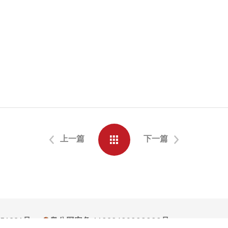
上一篇
下一篇
054994号
粤公网安备 44030602008000号