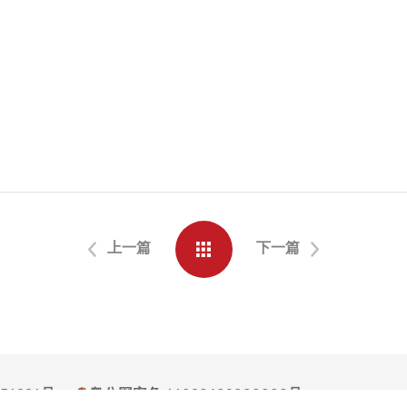
上一篇
下一篇
054994号
粤公网安备 44030602008000号