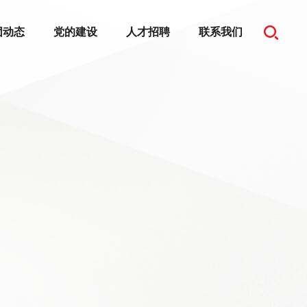
团动态
党的建设
人才招聘
联系我们