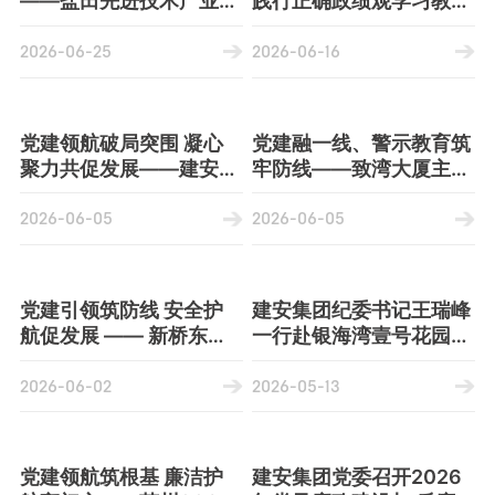
——盐田先进技术产业园
践行正确政绩观学习教育
项目筑牢安全生产治本攻
警示教育大会
坚防线
2026-06-25
2026-06-16
党建领航破局突围 凝心
党建融一线、警示教育筑
聚力共促发展——建安集
牢防线——致湾大厦主体
团党委成功举行“一榜一
工程党建+警示教育活动
令”揭榜挂帅活动暨党
2026-06-05
2026-06-05
员“岗队区”成立仪式
党建引领筑防线 安全护
建安集团纪委书记王瑞峰
航促发展 —— 新桥东三
一行赴银海湾壹号花园项
号园区开展安全生产月系
目开展联合监督检查及现
列活动
场调研
2026-06-02
2026-05-13
党建领航筑根基 廉洁护
建安集团党委召开2026