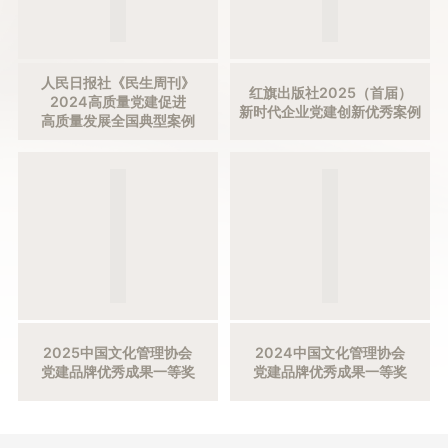
人民日报社《民生周刊》
红旗出版社2025（首届）
2024高质量党建促进
新时代企业党建创新优秀案例
高质量发展全国典型案例
2025中国文化管理协会
2024中国文化管理协会
党建品牌优秀成果一等奖
党建品牌优秀成果一等奖