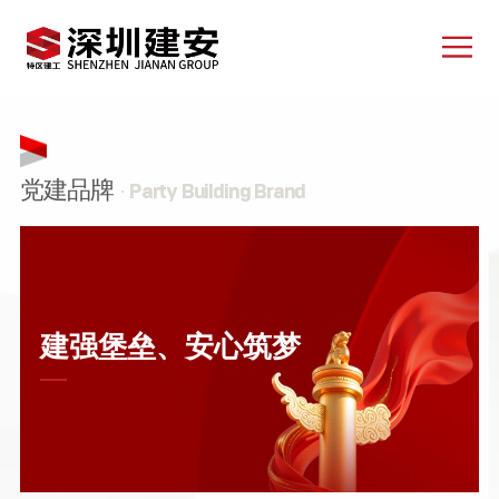
党建品牌
· Party Building Brand
建强堡垒、安心筑梦